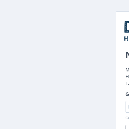
M
H
L
G
Ge